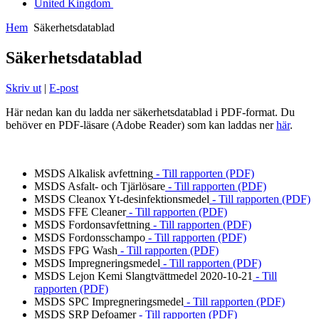
United Kingdom
Hem
Säkerhetsdatablad
Säkerhetsdatablad
Skriv ut
|
E-post
Här nedan kan du ladda ner säkerhetsdatablad i PDF-format. Du
behöver en PDF-läsare (Adobe Reader) som kan laddas ner
här
.
MSDS Alkalisk avfettning
- Till rapporten (PDF)
MSDS Asfalt- och Tjärlösare
- Till rapporten (PDF)
MSDS Cleanox Yt-desinfektionsmedel
- Till rapporten (PDF)
MSDS FFE Cleaner
- Till rapporten (PDF)
MSDS Fordonsavfettning
- Till rapporten (PDF)
MSDS Fordonsschampo
- Till rapporten (PDF)
MSDS FPG Wash
- Till rapporten (PDF)
MSDS Impregneringsmedel
- Till rapporten (PDF)
MSDS Lejon Kemi Slangtvättmedel 2020-10-21
- Till
rapporten (PDF)
MSDS SPC Impregneringsmedel
- Till rapporten (PDF)
MSDS SRP Defoamer
- Till rapporten (PDF)