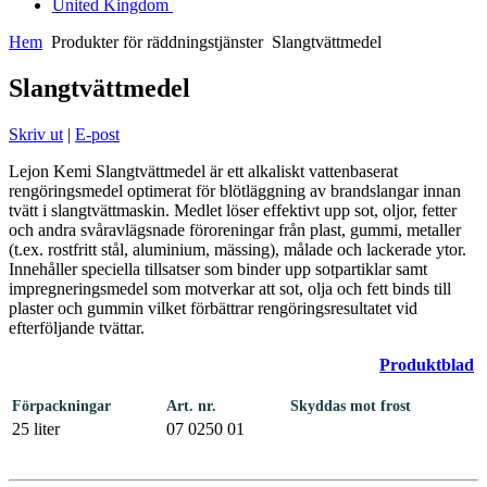
United Kingdom
Hem
Produkter för räddningstjänster
Slangtvättmedel
Slangtvättmedel
Skriv ut
|
E-post
Lejon Kemi Slangtvättmedel är ett alkaliskt vattenbaserat
rengöringsmedel optimerat för blötläggning av brandslangar innan
tvätt i slangtvättmaskin. Medlet löser effektivt upp sot, oljor, fetter
och andra svåravlägsnade föroreningar från plast, gummi, metaller
(t.ex. rostfritt stål, aluminium, mässing), målade och lackerade ytor.
Innehåller speciella tillsatser som binder upp sotpartiklar samt
impregneringsmedel som motverkar att sot, olja och fett binds till
plaster och gummin vilket förbättrar rengöringsresultatet vid
efterföljande tvättar.
Produktblad
Förpackningar
Art. nr.
Skyddas mot frost
25 liter
07 0250 01