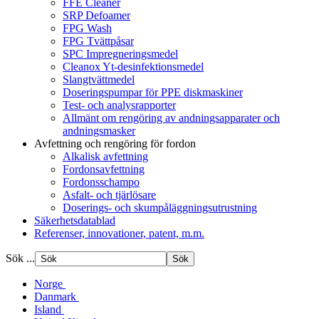
FFE Cleaner
SRP Defoamer
FPG Wash
FPG Tvättpåsar
SPC Impregneringsmedel
Cleanox Yt-desinfektionsmedel
Slangtvättmedel
Doseringspumpar för PPE diskmaskiner
Test- och analysrapporter
Allmänt om rengöring av andningsapparater och
andningsmasker
Avfettning och rengöring för fordon
Alkalisk avfettning
Fordonsavfettning
Fordonsschampo
Asfalt- och tjärlösare
Doserings- och skumpåläggningsutrustning
Säkerhetsdatablad
Referenser, innovationer, patent, m.m.
Sök ...
Norge
Danmark
Island