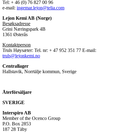
Tel: + 46 (0) 76 827 00 96
e-mail:
ingemar.lejon@telia.com
Lejon Kemi AB (Norge)
Besøksadresse
Grini Næringspark 4B
1361 Østerås
Kontaktperson
Truls Høysæter: Tel. nr: + 47 952 351 77 E-mail:
truls@lejonkemi.no
Centrallager
Hallstavik, Norrtälje kommun, Sverige
Återförsäljare
SVERIGE
Interspiro AB
Member of the Ocenco Group
P.O. Box 2853
187 28 Täby