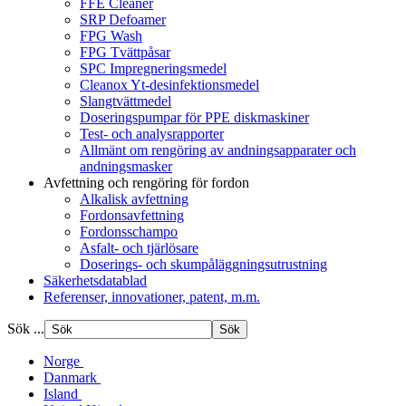
FFE Cleaner
SRP Defoamer
FPG Wash
FPG Tvättpåsar
SPC Impregneringsmedel
Cleanox Yt-desinfektionsmedel
Slangtvättmedel
Doseringspumpar för PPE diskmaskiner
Test- och analysrapporter
Allmänt om rengöring av andningsapparater och
andningsmasker
Avfettning och rengöring för fordon
Alkalisk avfettning
Fordonsavfettning
Fordonsschampo
Asfalt- och tjärlösare
Doserings- och skumpåläggningsutrustning
Säkerhetsdatablad
Referenser, innovationer, patent, m.m.
Sök ...
Norge
Danmark
Island