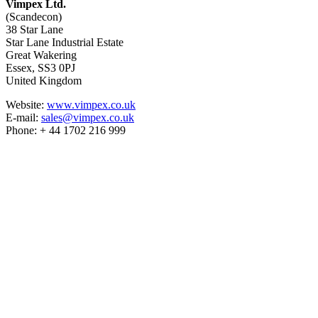
Vimpex Ltd.
(Scandecon)
38 Star Lane
Star Lane Industrial Estate
Great Wakering
Essex, SS3 0PJ
United Kingdom
Website:
www.vimpex.co.uk
E-mail:
sales@vimpex.co.uk
Phone: + 44 1702 216 999
Utveckling och tillverkning av effektiva miljöanpassade kemisk-
tekniska produkter för industri och privatkonsumentbruk sedan
1988.
Copyright 2014 - 2022, Lejon
Kemi
AB
Kundkontakt: tel. 076-827 00
96