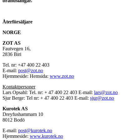
brandslangar.
Återförsäljare
NORGE
ZOT AS
Fautvegen 16,
2836 Biri
Tel. nr: +47 400 22 403
E-mail:
post@zot.no
Hjemmeside: Hemsida:
www.zot.no
Kontaktpersoner
Lars Opsahl: Tel. nr: + 47 400 22 403 E-mail:
lars@zot.no
Sjur Berge: Tel nr: + 47 400 22 403 E-mail:
sjur@zot.no
Kurotek AS
Dreyfushammarn 10
8012 Bodö
E-mail:
post@kurotek.no
Hjemmeside:
www.kurotek.no