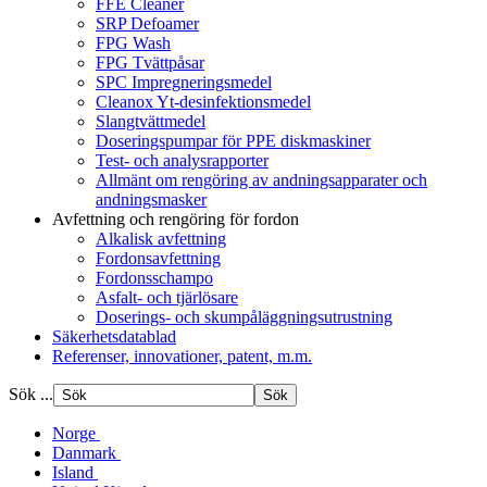
FFE Cleaner
SRP Defoamer
FPG Wash
FPG Tvättpåsar
SPC Impregneringsmedel
Cleanox Yt-desinfektionsmedel
Slangtvättmedel
Doseringspumpar för PPE diskmaskiner
Test- och analysrapporter
Allmänt om rengöring av andningsapparater och
andningsmasker
Avfettning och rengöring för fordon
Alkalisk avfettning
Fordonsavfettning
Fordonsschampo
Asfalt- och tjärlösare
Doserings- och skumpåläggningsutrustning
Säkerhetsdatablad
Referenser, innovationer, patent, m.m.
Sök ...
Norge
Danmark
Island