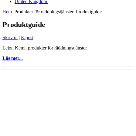
United Kingdom
Hem
Produkter för räddningstjänster
Produktguide
Produktguide
Skriv ut
|
E-post
Lejon Kemi, produkter för räddningstjänster.
Läs mer...
Utveckling och tillverkning av effektiva miljöanpassade kemisk-
tekniska produkter för industri och privatkonsumentbruk sedan
1988.
Copyright 2014 - 2022, Lejon
Kemi
AB
Kundkontakt: tel. 076-827 00